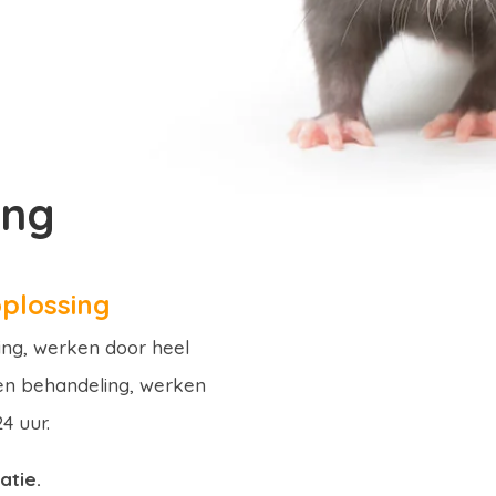
ing
plossing
ding, werken door heel
een behandeling, werken
4 uur.
atie.