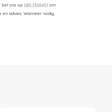
f bel ons op
085-1306451
om
e en advies. Wanneer nodig,